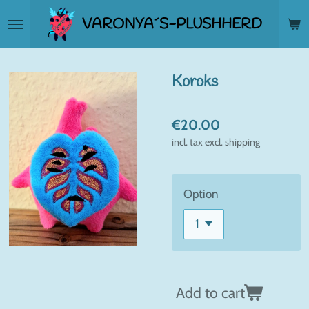
Skip
VARONYA´S-PLUSHHERD
to
main
content
Koroks
€20.00
incl. tax excl. shipping
Option
Add to cart