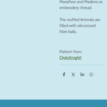
Marathon and Madeira as
embroidery thread.
The stuffed Animals are
filled with siliconized
fibre balls.
Pattern from
CholyKnight!
S
S
S
S
h
h
h
h
a
a
a
a
r
r
r
r
e
e
e
e