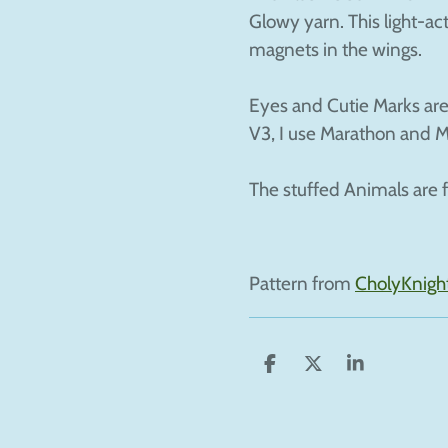
Glowy yarn. This light-ac
magnets in the wings.
Eyes and Cutie Marks are
V3, I use Marathon and 
The stuffed Animals are fi
Pattern from
CholyKnigh
S
S
S
h
h
h
a
a
a
r
r
r
e
e
e