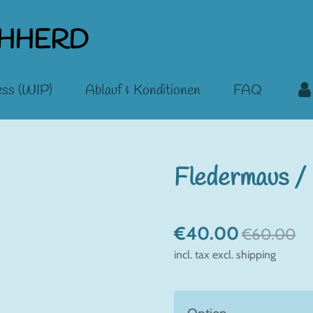
SHHERD
ess (WIP)
Ablauf & Konditionen
FAQ
Fledermaus /
€40.00
€60.00
incl. tax excl. shipping