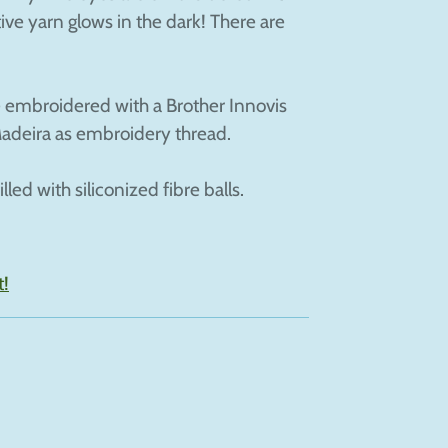
tive yarn glows in the dark! There are
 embroidered with a Brother Innovis
Madeira as embroidery thread.
lled with siliconized fibre balls.
t!