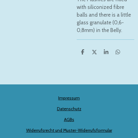
with siliconized fibre
balls and there is a little
glass granulate (0,6-
0,8mm) in the Belly.
S
S
S
S
h
h
h
h
a
a
a
a
r
r
r
r
e
e
e
e
Impressum
Datenschutz
AGBs
Widerrufsrecht und Muster-Widerrufsformular