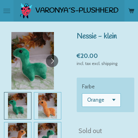
Skip
VARONYA´S-PLUSHHERD
to
main
content
Nessie - klein
€20.00
incl. tax excl. shipping
Farbe
Sold out