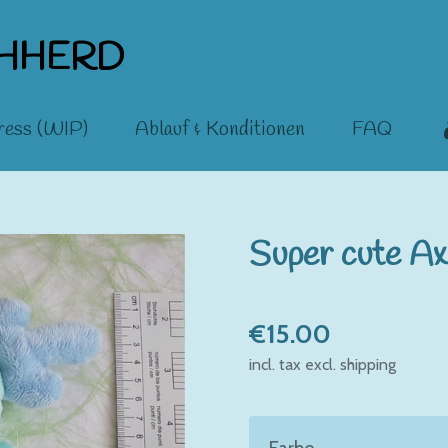
SHHERD
ress (WIP)
Ablauf & Konditionen
FAQ
Super cute Ax
€15.00
incl. tax excl. shipping